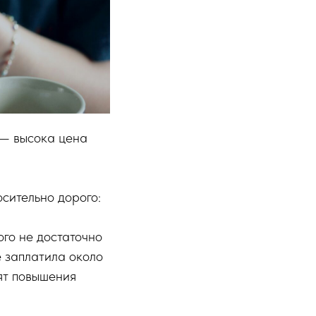
м — высока цена
осительно дорого:
ого не достаточно
е заплатила около
дят повышения