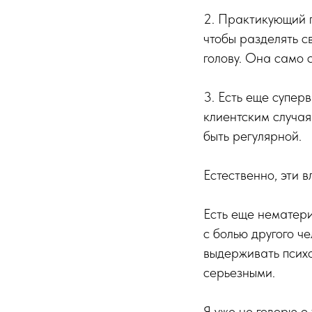
2. Практикующий п
чтобы разделять с
голову. Она само 
3. Есть еще супер
клиентским случая
быть регулярной.
Естественно, эти 
Есть еще нематер
с болью другого ч
выдерживать психо
серьезными.
Я уже не говорю о 