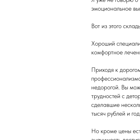
эмоциональное выг
Вот из этого склад
Хороший специалис
комфортное лечени
Приходя к дорогом
профессионализма.
недорогой. Вы мож
трудностей с дето
сделавшие нескол
тысяч рублей и год
Но кроме цены ест
значимость достигн