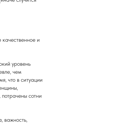
е качественное и
окий уровень
евле, чем
я, что в ситуации
енщины,
 потрачены сотни
, важность,