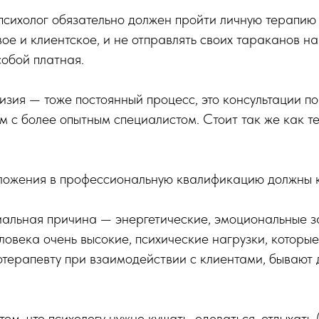
сихолог обязательно должен пройти личную терапию 
вое и клиентское, и не отправлять своих тараканов 
собой платная.
визия — тоже постоянный процесс, это консультации п
м с более опытным специалистом. Стоит так же как т
вложения в профессиональную квалификацию должны к
иальная причина — энергетические, эмоциональные з
еловека очень высокие, психические нагрузки, которы
терапевту при взаимодействии с клиентами, бывают 
том, что психологу нужно кушать, одеваться, отдыхать 