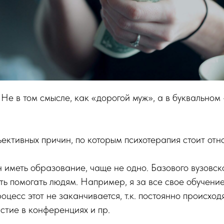
. Не в том смысле, как «дорогой муж», а в буквально
ъективных причин, по которым психотерапия стоит отн
н иметь образование, чаще не одно. Базового вузовск
меть помогать людям. Например, я за все свое обучени
роцесс этот не заканчивается, т.к. постоянно происхо
стие в конференциях и пр.