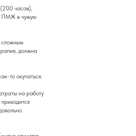
(200 часов),
на ПМЖ в чужую
о сложным
ерапия, должна
ак-то окупаться.
атраты на работу
е приходится
довольно
(иначе случится