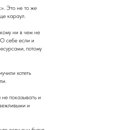
». Это не то же
бще караул.
кому ни в чем не
О себе если и
ресурсами, потому
иучили хотеть
ли.
 не показывать и
 вежливыми и
что если они будут