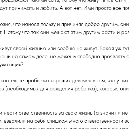
дут принимать и любить. А вот нет. Ими просто все по
люзия, что нанося пользу и причиняя добро другим, он
т. Потому что так они мешают этим другим расти и ра
живут своей жизнью или вообще не живут. Какая уж тут
очешь на самом деле, не можешь свободно проявлять с
ружающих?
контексте проблема хороших девочек в том, что у ни
ов (необходимых для рождения ребенка), которые он
и нести ответственность за свою жизнь (а значит и не
к. взвалили на себя слишком много ответственности за
я ребенка, оно занято теми, для кого эти девочки изо