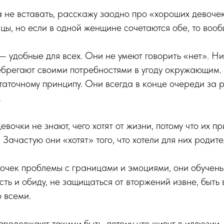
а не вставать, расскажу заодно про «хороших девочек
ицы, но если в одной женщине сочетаются обе, то воо
 удобные для всех. Они не умеют говорить «нет». Ни
брегают своими потребностями в угоду окружающим. 
остаточному принципу. Они всегда в конце очереди за 
.
очки не знают, чего хотят от жизни, потому что их пр
Зачастую они «хотят» того, что хотели для них родите
очек проблемы с границами и эмоциями, они обучены
ость и обиду, не защищаться от вторжений извне, быть
 всеми.
родолжают такими быть, потому что живут в иллюзии, 