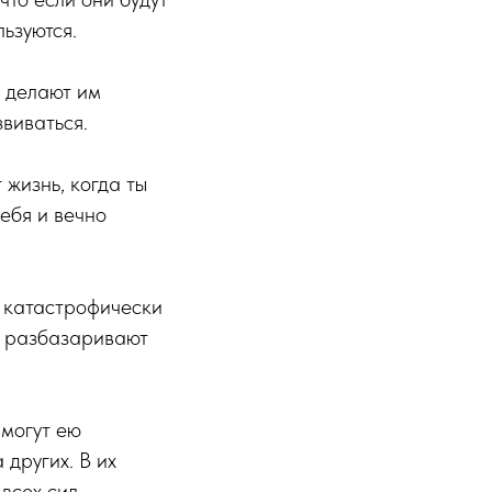
льзуются.
и делают им
звиваться.
 жизнь, когда ты
ебя и вечно
х катастрофически
и разбазаривают
 могут ею
 других. В их
 всех сил