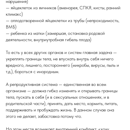
нарушения)
— яйцеклеток из яичников (аменорея, СПКЯ, кисты, ранний
климакс)
— оплодотворенной яйцеклетки из трубы (непроходимость,
ВМБ)
— ребенка из матки (замершая, остановка родовой
деятельности, внутриутробная гибель плода)
То есть у всех других органов и систем главная задача —
укреплять границы тела, не впускать внутрь себя ничего
вредного, лишнего, постороннего (микробы, вирусы, пыль и
т.д.), бороться с инородным.
А репродуктивная система — единственная во всем
организме — должна гибко изменять и открывать границы
тела, пускать в себя (и в сексуальных отношениях, и в
родительской части), принять, дать место, кормить, питать,
поддерживать и пробуждать жизнь. В данном случае она
этого не делает, забастовка потому что.
На этом месте возникает внутренний конфликт: «хочу