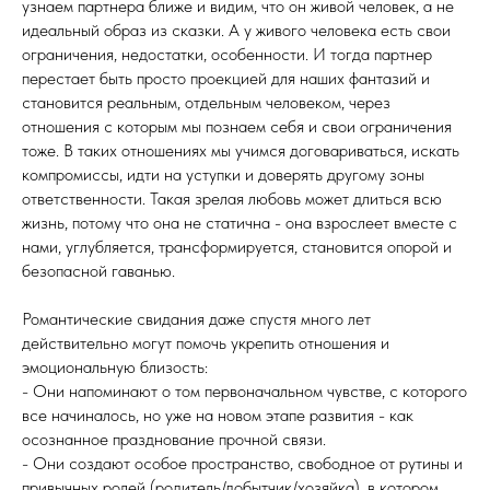
узнаем партнера ближе и видим, что он живой человек, а не
идеальный образ из сказки. А у живого человека есть свои
ограничения, недостатки, особенности. И тогда партнер
перестает быть просто проекцией для наших фантазий и
становится реальным, отдельным человеком, через
отношения с которым мы познаем себя и свои ограничения
тоже. В таких отношениях мы учимся договариваться, искать
компромиссы, идти на уступки и доверять другому зоны
ответственности. Такая зрелая любовь может длиться всю
жизнь, потому что она не статична - она взрослеет вместе с
нами, углубляется, трансформируется, становится опорой и
безопасной гаванью.
Романтические свидания даже спустя много лет
действительно могут помочь укрепить отношения и
эмоциональную близость:
- Они напоминают о том первоначальном чувстве, с которого
все начиналось, но уже на новом этапе развития - как
осознанное празднование прочной связи.
- Они создают особое пространство, свободное от рутины и
привычных ролей (родитель/добытчик/хозяйка), в котором