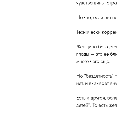
чувства вины, стр
Но что, если это 
Технически коррект
Женщина без детей
плоды — это ее бл
много чего еще.
Но "бездетность" 
нет, и вызывает в
Есть и другая, бо
детей". То есть ж