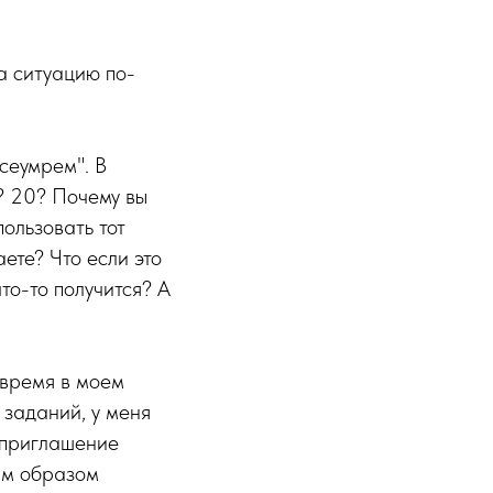
а ситуацию по-
всеумрем". В
? 20? Почему вы
пользовать тот
аете? Что если это
что-то получится? А
 время в моем
 заданий, у меня
е приглашение
ким образом