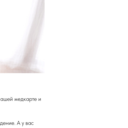
 вашей медкарте и
дение. А у вас