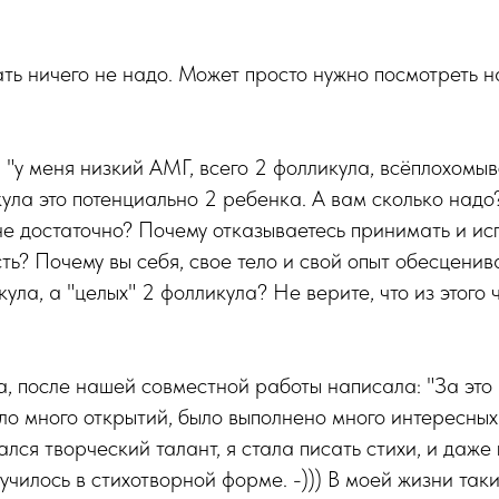
ть ничего не надо. Может просто нужно посмотреть н
: "у меня низкий АМГ, всего 2 фолликула, всёплохомы
ула это потенциально 2 ребенка. А вам сколько надо
 не достаточно? Почему отказываетесь принимать и ис
ть? Почему вы себя, свое тело и свой опыт обесценив
кула, а "целых" 2 фолликула? Не верите, что из этого 
, после нашей совместной работы написала: "За это
о много открытий, было выполнено много интересных
лся творческий талант, я стала писать стихи, и даж
училось в стихотворной форме. -))) В моей жизни та