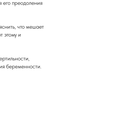
я его преодоления
яснить, что мешает
т этому и
ертильности,
ния беременности.