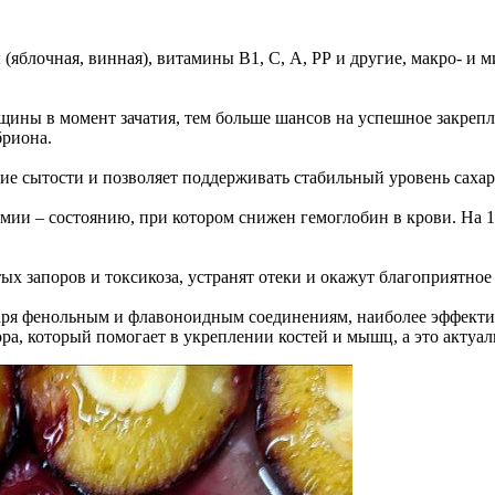
яблочная, винная), витамины В1, С, А, РР и другие, макро- и м
ины в момент зачатия, тем больше шансов на успешное закрепл
бриона.
ие сытости и позволяет поддерживать стабильный уровень сахар
мии – состоянию, при котором снижен гемоглобин в крови. На 10
ых запоров и токсикоза, устранят отеки и окажут благоприятно
одаря фенольным и флавоноидным соединениям, наиболее эффект
ра, который помогает в укреплении костей и мышц, а это актуал