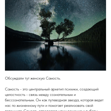
Обсуждали тут женскую Самость.
Самость - это центральный архетип психики, создающий
целостность - связь между сознательным и
бессознательным. Он как путеводная звезда, которая ведет
нас по жизненному пути и помогает реализовать свой
потенциал. Самость определяет наши решения и выборы,