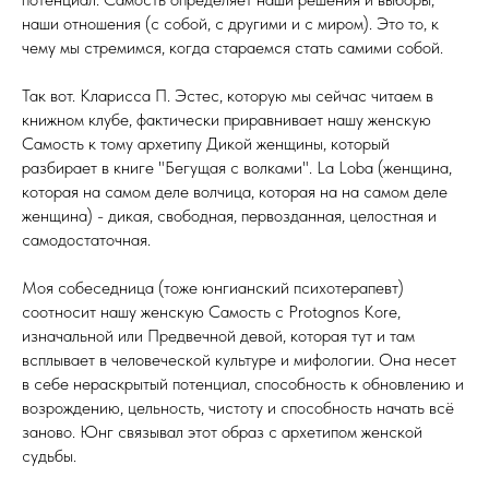
наши отношения (с собой, с другими и с миром). Это то, к
чему мы стремимся, когда стараемся стать самими собой.
Так вот. Кларисса П. Эстес, которую мы сейчас читаем в
книжном клубе, фактически приравнивает нашу женскую
Самость к тому архетипу Дикой женщины, который
разбирает в книге "Бегущая с волками". La Loba (женщина,
которая на самом деле волчица, которая на на самом деле
женщина) - дикая, свободная, первозданная, целостная и
самодостаточная.
Моя собеседница (тоже юнгианский психотерапевт)
соотносит нашу женскую Самость с Рrotognos Kore,
изначальной или Предвечной девой, которая тут и там
всплывает в человеческой культуре и мифологии. Она несет
в себе нераскрытый потенциал, способность к обновлению и
возрождению, цельность, чистоту и способность начать всё
заново. Юнг связывал этот образ с архетипом женской
судьбы.