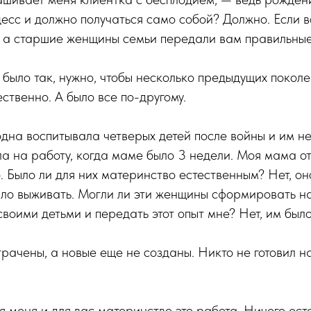
есс и должно получаться само собой? Должно. Если 
и, а старшие женщины семьи передали вам правильны
то было так, нужно, чтобы несколько предыдущих покол
ственно. А было все по-другому.
на воспитывала четверых детей после войны и им неч
а на работу, когда маме было 3 недели. Моя мама о
о. Было ли для них материнство естественным? Нет, он
было выживать. Могли ли эти женщины сформировать 
воими детьми и передать этот опыт мне? Нет, им было 
рачены, а новые еще не созданы. Никто не готовил на
я меня и для вас материнство это работа. Ничего ест