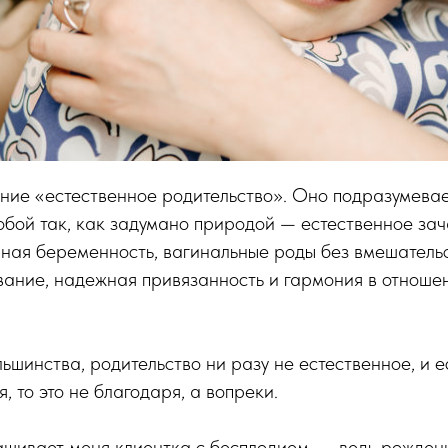
ние «естественное родительство». Оно подразумевает,
обой так, как задумано природой — естественное зач
чная беременность, вагинальные роды без вмешатель
ание, надежная привязанность и гармония в отноше
льшинства, родительство ни разу не естественное, и е
, то это не благодаря, а вопреки.
ашивает меня клиентка с бесплодием, — ведь рожден