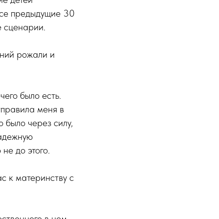
все предыдущие 30
е сценарии.
ений рожали и
его было есть.
тправила меня в
о было через силу,
надежную
не до этого.
с к материнству с
ественного в нем