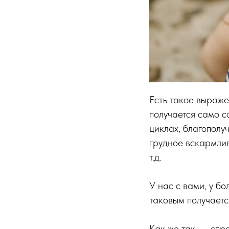
Есть такое выраже
получается само с
циклах, благополу
грудное вскармлив
т.д.
У нас с вами, у бо
таковым получается
Как же так, — спр