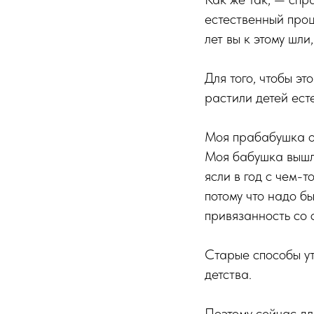
естественный проц
лет вы к этому шл
Для того, чтобы э
растили детей есте
Моя прабабушка од
Моя бабушка вышл
ясли в год с чем-т
потому что надо 
привязанность со с
Старые способы ут
детства.
Поэтому сейчас дл