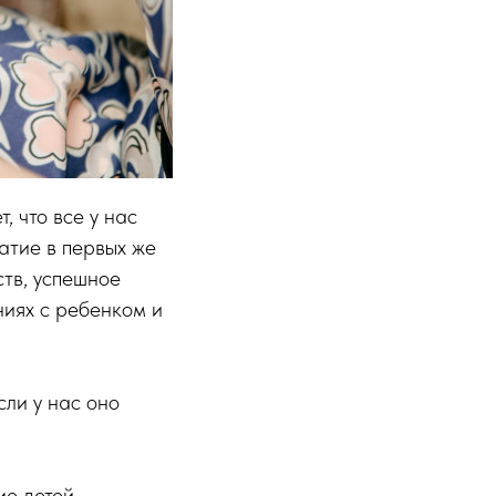
 что все у нас
атие в первых же
ств, успешное
ниях с ребенком и
сли у нас оно
ие детей