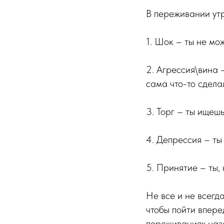
В переживании утр
1. Шок – ты не мо
2. Агрессия\вина 
сама что-то сделал
3. Торг – ты ищешь
4. Депрессия – ты 
5. Принятие – ты,
Не все и не всегда
чтобы пойти впере
переживаниях назад