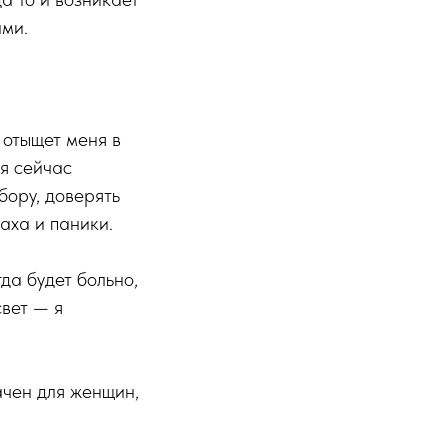
ами.
 отыщет меня в
 я сейчас
бору, доверять
раха и паники.
гда будет больно,
свет — я
ачен для женщин,