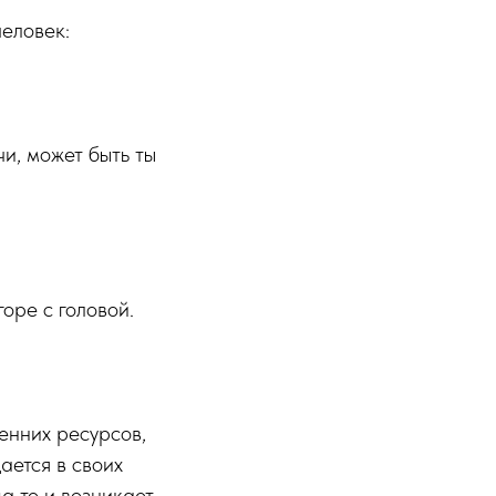
человек:
и, может быть ты
горе с головой.
ренних ресурсов,
ается в своих
да то и возникает