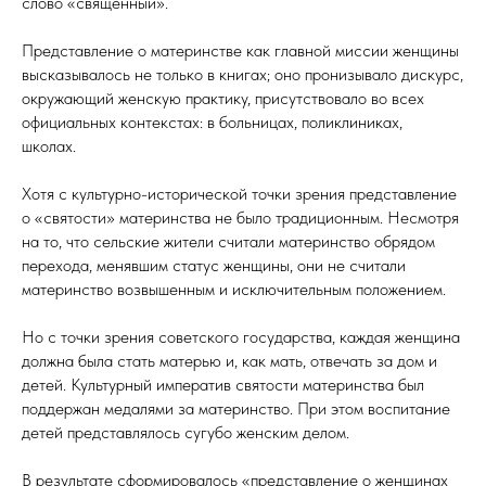
слово «священный».⠀
Представление о материнстве как главной миссии женщины
высказывалось не только в книгах; оно пронизывало дискурс,
окружающий женскую практику, присутствовало во всех
официальных контекстах: в больницах, поликлиниках,
школах.⠀
Хотя с культурно-исторической точки зрения представление
о «святости» материнства не было традиционным. Несмотря
на то, что сельские жители считали материнство обрядом
перехода, менявшим статус женщины, они не считали
материнство возвышенным и исключительным положением.⠀
Но с точки зрения советского государства, каждая женщина
должна была стать матерью и, как мать, отвечать за дом и
детей. Культурный императив святости материнства был
поддержан медалями за материнство. При этом воспитание
детей представлялось сугубо женским делом.⠀
В результате сформировалось «представление о женщинах