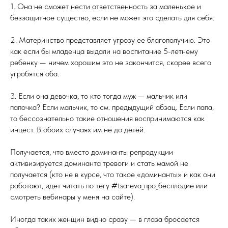
1. Она не сможет нести ответственность за маленькое и
беззащитное существо, если не может это сделать для себя.
2. Материнство представляет угрозу ее благополучию. Это
как если бы младенца выдали на воспитание 5-летнему
ребенку — ничем хорошим это не закончится, скорее всего
угробятся оба.
3. Если она девочка, то кто тогда муж — мальчик или
папочка? Если мальчик, то см. предыдущий абзац. Если папа,
то бессознательно такие отношения воспринимаются как
инцест. В обоих случаях им не до детей.
Получается, что вместо доминанты репродукции
активизируется доминанта тревоги и стать мамой не
получается (кто не в курсе, что такое «доминанты» и как они
работают, идет читать по тегу #tsareva_про_бесплодие или
смотреть вебинары у меня на сайте).
Иногда таких женщин видно сразу — в глаза бросается