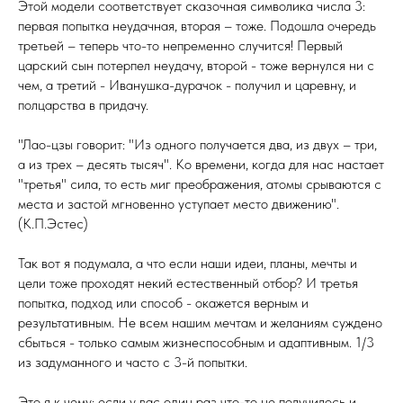
Этой модели соответствует сказочная символика числа 3:
первая попытка неудачная, вторая – тоже. Подошла очередь
третьей – теперь что-то непременно случится! Первый
царский сын потерпел неудачу, второй - тоже вернулся ни с
чем, а третий - Иванушка-дурачок - получил и царевну, и
полцарства в придачу.
"Лао-цзы говорит: "Из одного получается два, из двух – три,
а из трех – десять тысяч". Ко времени, когда для нас настает
"третья" сила, то есть миг преображения, атомы срываются с
места и застой мгновенно уступает место движению".
(К.П.Эстес)
Так вот я подумала, а что если наши идеи, планы, мечты и
цели тоже проходят некий естественный отбор? И третья
попытка, подход или способ - окажется верным и
результативным. Не всем нашим мечтам и желаниям суждено
сбыться - только самым жизнеспособным и адаптивным. 1/3
из задуманного и часто с 3-й попытки.
Это я к чему: если у вас один раз что-то не получилось и