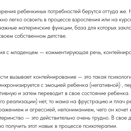
рения ребенкиных потребностей берутся оттуда же.
жно легко освоить в процессе взросления или на курс
важные материнские функции, база для которых закл
своем собственном детстве.
ия с младенцем — комментирующая речь, контейниро
сти вызывает контейнирование — это такая психолог
инхронизируется с эмоцией ребенка (негативной) , п
итивную и затем переводит в свое состояние ребенка.
его реализации) нет, то мама на фрустрацию и плач р
ажением и агрессией, непониманием, чего он хочет и
теринство — это действительно очень трудно. В свое 
но получить этот навык в процессе психотерапии.