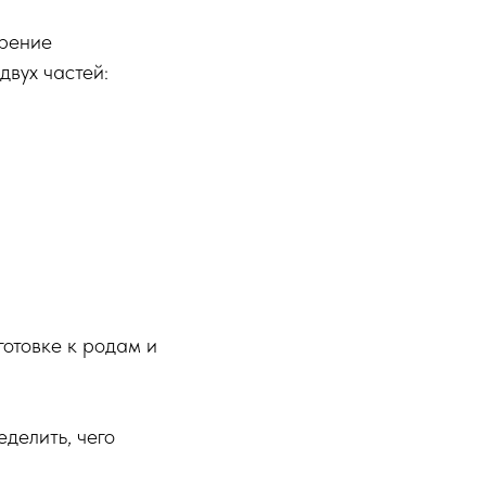
орение
двух частей:
готовке к родам и
еделить, чего