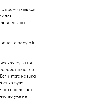
 Но кроме навыков
ах для
адывается на
вание и babytalk
ическая функция
ерерабатывает ее
 Если этого навыка
ебенка будет
 что она делает
детство уже не