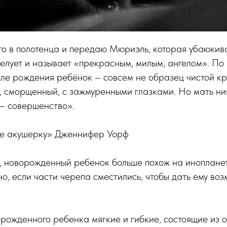
о в полотенца и передаю Мюриэль, которая убаюкив
целует и называет «прекрасным, милым, ангелом». По 
ле рождения ребёнок – совсем не образец чистой кр
 сморщенный, с зажмуренными глазками. Но мать ник
 – совершенство».
те акушерку» Дженнифер Уорф
, новорожденный ребенок больше похож на инопланет
о, если части черепа сместились, чтобы дать ему во
рожденного ребенка мягкие и гибкие, состоящие из о