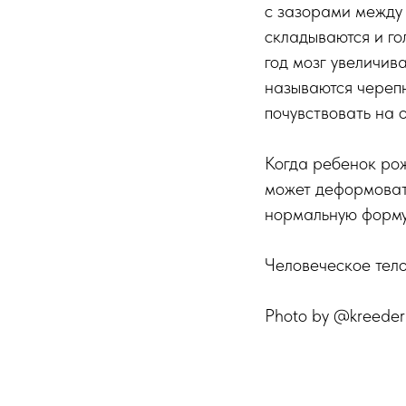
с зазорами между 
складываются и го
год мозг увеличи
называются череп
почувствовать на 
Когда ребенок рож
может деформовать
нормальную форму.
Человеческое тело
Photo by @kreeder