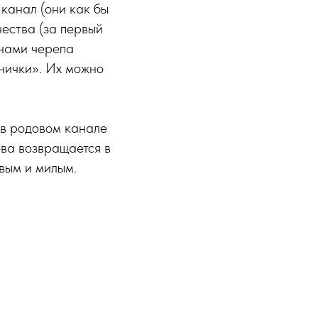
 канал (они как бы
чества (за первый
инами черепа
нички». Их можно
 в родовом канале
ова возвращается в
вым и милым.