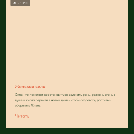
ЭНЕРГИЯ
Женская сила
Сила, что помогает восстановиться, залечить раны, разжечь огонь в
душе и снова перейти в новый цикл - чтобы создавать, растить и
оберегать Жизнь.
Читать