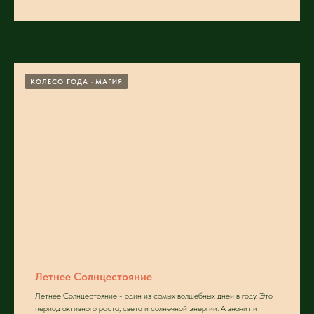
КОЛЕСО ГОДА
МАГИЯ
Летнее Солнцестояние
Летнее Солнцестояние - один из самых волшебных дней в году. Это
период активного роста, света и солнечной энергии. А значит и