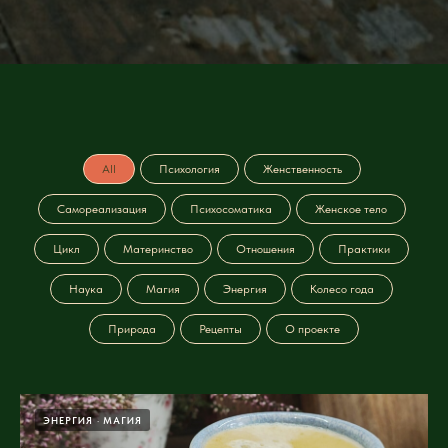
All
Психология
Женственность
Самореализация
Психосоматика
Женское тело
Цикл
Материнство
Отношения
Практики
Наука
Магия
Энергия
Колесо года
Природа
Рецепты
О проекте
ЭНЕРГИЯ
МАГИЯ