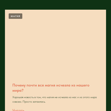
МАГИЯ
Почему почти вся магия исчезла из нашего
мира?
Хорошая новость в том, что магия не исчезла из нас и из этого мира
совсем. Просто затаилась.
Читать