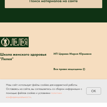
Поиск материалов на сайте
Школа женского здоровья
ИП Царева Мария Юрьевна
"Лелея"
Все права защищены ©
Договор-оферта
Наш сайт использует файлы cookies для корректной работы.
Политика обработки
Оставаясь на сайте, вы соглашаетесь со сбором информации с
OK
персональных данных
помощью файлов cookies и условиями
политики
конфиденциальности
.