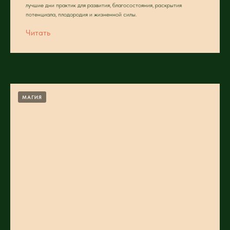
лучшие дни практик для развития, благосостояния, раскрытия
потенциала, плодородия и жизненной силы.
Читать
МАГИЯ