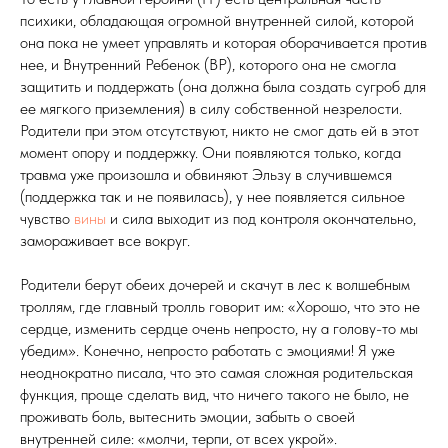
психики, обладающая огромной внутренней силой, которой
она пока не умеет управлять и которая оборачивается против
нее, и Внутренний Ребенок (ВР), которого она не смогла
защитить и поддержать (она должна была создать сугроб для
ее мягкого приземления) в силу собственной незрелости.
Родители при этом отсутствуют, никто не смог дать ей в этот
момент опору и поддержку. Они появляются только, когда
травма уже произошла и обвиняют Эльзу в случившемся
(поддержка так и не появилась), у нее появляется сильное
чувство
вины
и сила выходит из под контроля окончательно,
замораживает все вокруг.
Родители берут обеих дочерей и скачут в лес к волшебным
троллям, где главный тролль говорит им: «Хорошо, что это не
сердце, изменить сердце очень непросто, ну а голову-то мы
убедим». Конечно, непросто работать с эмоциями! Я уже
неоднократно писала, что это самая сложная родительская
функция, проще сделать вид, что ничего такого не было, не
проживать боль, вытеснить эмоции, забыть о своей
внутренней силе: «молчи, терпи, от всех укрой».