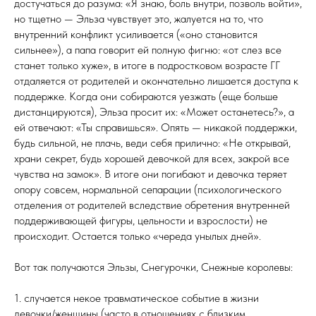
достучаться до разума: «Я знаю, боль внутри, позволь войти»,
но тщетно — Эльза чувствует это, жалуется на то, что
внутренний конфликт усиливается («оно становится
сильнее»), а папа говорит ей полную фигню: «от слез все
станет только хуже», в итоге в подростковом возрасте ГГ
отдаляется от родителей и окончательно лишается доступа к
поддержке. Когда они собираются уезжать (еще больше
дистанцируются), Эльза просит их: «Может останетесь?», а
ей отвечают: «Ты справишься». Опять — никакой поддержки,
будь сильной, не плачь, веди себя прилично: «Не открывай,
храни секрет, будь хорошей девочкой для всех, закрой все
чувства на замок». В итоге они погибают и девочка теряет
опору совсем, нормальной сепарации (психологического
отделения от родителей вследствие обретения внутренней
поддерживающей фигуры, цельности и взрослости) не
происходит. Остается только «череда унылых дней».
Вот так получаются Эльзы, Снегурочки, Снежные королевы:
1. случается некое травматическое событие в жизни
девочки/женщины (часто в отношениях с близким