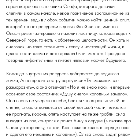
герои встречают снеговика Олафа, которого девочки
слепили в самом начале, некое позитивное воспоминание из
тех времен, ведь в любом событии можно найти ценный опыт,
который станет ресурсом в дальнейшей жизни, именно
Олаф-привет-из-прошлого находит лестницу, которая ведет к
Северной горе, то есть к обретению целостности. Он хоть и
снеговик, но тоже стремится к теплу и настоящей жизни, к
целостности «зима и лето должны быть вместе». Правда он
товарищ инфантильный и питает иллюзии насчет будущего.
Команда внутренних ресурсов добирается до ледяного
замка, Анна просит сестру вернуться: «Ты сможешь все
разморозить», а она отвечает «Но я не знаю как», и впервые
осознает свое состояние: «Душу снегом холодным замело».
Она очень не уверена в себе, боится что «проклятье ей не
снять», снова отдаляется от своей детской части, пытается
ее прогнать, короче, опять наступает на те же грабли, сила
выходит из под контроля и ранит Анну в сердце (в сказке про
Снежную королеву, кстати, Каю тоже осколок в сердце попал
и сделал его неживым и холодным). Эльза снова видит рядом