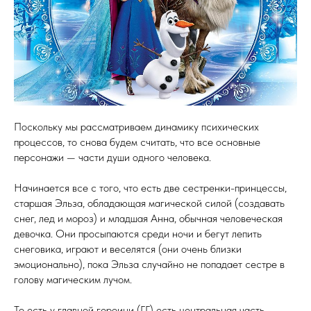
Поскольку мы рассматриваем динамику психических
процессов, то снова будем считать, что все основные
персонажи — части души одного человека.
Начинается все с того, что есть две сестренки-принцессы,
старшая Эльза, обладающая магической силой (создавать
снег, лед и мороз) и младшая Анна, обычная человеческая
девочка. Они просыпаются среди ночи и бегут лепить
снеговика, играют и веселятся (они очень близки
эмоционально), пока Эльза случайно не попадает сестре в
голову магическим лучом.
То есть у главной героини (ГГ) есть центральная часть