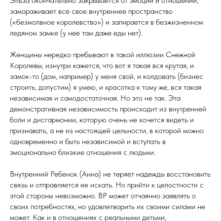
Эльза окончательно закрывается от эмоций и отношений,
замораживает все свое внутреннее пространство
(«безмолвное королевство») и запирается в безжизненном
ледяном замке (у нее там даже еды нет).
Женщины нередко пребывают в такой иллюзии Снежной
Королевы, изнутри кажется, что вот я такая вся крутая, и
замок-то (дом, например) у меня свой, и колдовать (бизнес
строить, допустим) я умею, и красотка к тому же, вся такая
независимая и самодостаточная. Но это не так. Эта
демонстративная независимость происходит из внутренней
боли и дисгармонии, которую очень не хочется видеть и
признавать, а не из настоящей цельности, в которой можно
одновременно и быть независимой и вступать в
эмоционально близкие отношения с людьми.
Внутренний Ребенок (Анна) не теряет надежды восстановить
связь и отправляется ее искать. Но прийти к целостности с
этой стороны невозможно. ВР может отчаянно заявлять о
своих потребностях, но удовлетворить их своими силами не
может. Как и в отношениях с реальными детьми,