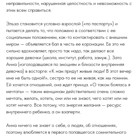
неправильности, нарушенная целостность и невозможность с
этим всем справиться.
Эльза становится условно-взрослой («по паспорту») и
пытается делать то, что положено в соответствии с ее
социальным положением, как-то контактировать с внешним
миром — объявляется бал в честь ее коронации. Ее это не
сильно вдохновляет, просто так надо, так делают все
хорошие девочки (школа, институт, работа, замуж..). Зато
Анна (изголодавшаяся по эмоциям и близости внутренняя
девочка) в восторге: «К нам придут живые люди! В этот вечер
мне не быть одной!», сестра-то ее не живая, как мы помним.
Ей хочется отношений, она ждет принца. «О таком боялась я
мечтать» — таким женщинам действительно очень сложно
мечтать, желать, хотеть, они или не знают, чего хотят или не
хотят ничего. Все потому, что энергия желания — ресурс
внутреннего ребенка, а он взаперти.
Анна ничего не знает о себе, о людях, об отношениях,
поэтому влюбляется в первого попавшегося сомнительного