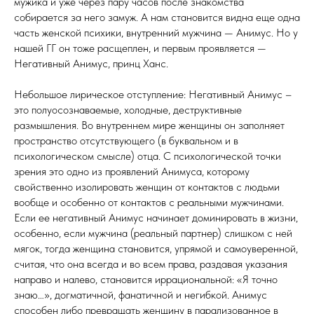
мужика и уже через пару часов после знакомства
собирается за него замуж. А нам становится видна еще одна
часть женской психики, внутренний мужчина — Анимус. Но у
нашей ГГ он тоже расщеплен, и первым проявляется —
Негативный Анимус, принц Ханс.
Небольшое лирическое отступление: Негативный Анимус –
это полуосознаваемые, холодные, деструктивные
размышления. Во внутреннем мире женщины он заполняет
пространство отсутствующего (в буквальном и в
психологическом смысле) отца. С психологической точки
зрения это одно из проявлений Анимуса, которому
свойственно изолировать женщин от контактов с людьми
вообще и особенно от контактов с реальными мужчинами.
Если ее негативный Анимус начинает доминировать в жизни,
особенно, если мужчина (реальный партнер) слишком с ней
мягок, тогда женщина становится, упрямой и самоуверенной,
считая, что она всегда и во всем права, раздавая указания
направо и налево, становится иррациональной: «Я точно
знаю…», догматичной, фанатичной и негибкой. Анимус
способен либо превращать женщину в парализованное в