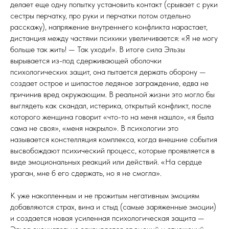
делает еще одну попытку установить контакт (срывает с руки
сестры перчатку, про руки и перчатки потом отдельно
расскажу), напряжение внутреннего конфликта нарастает,
дистанция между частями психики увеличивается: «Я не могу
больше так жить! — Так уходи!». В итоге сила Эльзы
вырывается из-под сдерживающей оболочки
психологических защит, она пытается держать оборону —
создает острое и шипастое ледяное заграждение, едва не
причинив вред окружающим. В реальной жизни это могло бы
выглядеть как скандал, истерика, открытый конфликт, после
которого женщина говорит «что-то на меня нашло», «я была
сама не своя», «меня накрыло». В психологии это
называется констелляция комплекса, когда внешние события
высвобождают психический процесс, которые проявляется в
виде эмоциональных реакций или действий. «На сердце
ураган, мне б его сдержать, но я не смогла».
К уже накопленным и не прожитым негативным эмоциям
добавляются страх, вина и стыд (самые заряженные эмоции)
и создается новая усиленная психологическая защита —