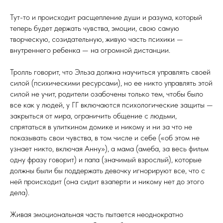
Тут-то и происходит расщепление души и разума, который
теперь будет держать чувства, эмоции, свою самую
творческую, созидательную, живую часть психики —
внутреннего ребенка — на огромной дистанции.
Тролль говорит, что Эльза должна научиться управлять своей
силой (психическими ресурсами), но ее никто управлять этой
силой не учит, родители озабочены только тем, чтобы было
все как у людей, у ГГ включаются психологические защиты —
закрыться от мира, ограничить общение с людьми,
спрятаться в улиткином домике и никому и ни за что не
показывать свои чувства, в том числе и себе («об этом не
узнает никто, включая Анну»), а мама (амеба, за весь фильм
одну фразу говорит) и папа (значимый взрослый), которые
должны были бы поддержать девочку игнорируют все, что с
ней происходит (она сидит взаперти и никому нет до этого
дела).
Живая эмоциональная часть пытается неоднократно