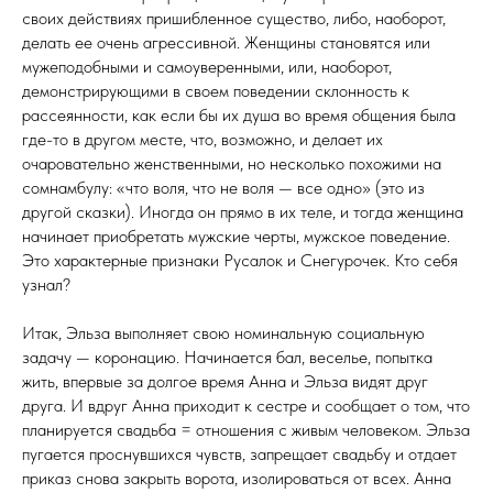
своих действиях пришибленное существо, либо, наоборот,
делать ее очень агрессивной. Женщины становятся или
мужеподобными и самоуверенными, или, наоборот,
демонстрирующими в своем поведении склонность к
рассеянности, как если бы их душа во время общения была
где-то в другом месте, что, возможно, и делает их
очаровательно женственными, но несколько похожими на
сомнамбулу: «что воля, что не воля — все одно» (это из
другой сказки). Иногда он прямо в их теле, и тогда женщина
начинает приобретать мужские черты, мужское поведение.
Это характерные признаки Русалок и Снегурочек. Кто себя
узнал?
Итак, Эльза выполняет свою номинальную социальную
задачу — коронацию. Начинается бал, веселье, попытка
жить, впервые за долгое время Анна и Эльза видят друг
друга. И вдруг Анна приходит к сестре и сообщает о том, что
планируется свадьба = отношения с живым человеком. Эльза
пугается проснувшихся чувств, запрещает свадьбу и отдает
приказ снова закрыть ворота, изолироваться от всех. Анна