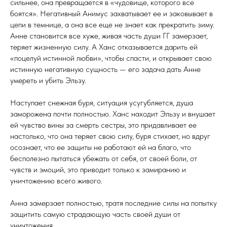
сильнее, она превращается в «чудовище, которого все
боятся». Негативный Анимус захватывает ее и заковывает в
цепи в темнице, а она все еще не знает как прекратить зиму.
Анне становится все хуже, живая часть души ГГ замерзает,
теряет жизненную силу. А Ханс отказывается дарить ей
«поцелуй истинной любви», чтобы спасти, и открывает свою
истинную негативную сущность — его задача дать Анне
умереть и убить Эльзу.
Наступает снежная буря, ситуация усугубляется, душа
заморожена почти полностью. Ханс находит Эльзу и внушает
ей чувство вины за смерть сестры, это придавливает ее
настолько, что она теряет свою силу, буря стихает, но вдруг
осознает, что ее защиты не работают ей на благо, что
бесполезно пытаться убежать от себя, от своей боли, от
чувств и эмоций, это приводит только к замиранию и
уничтожению всего живого.
Анна замерзает полностью, тратя последние силы на попытку
защитить самую страдающую часть своей души от
уничтожения.