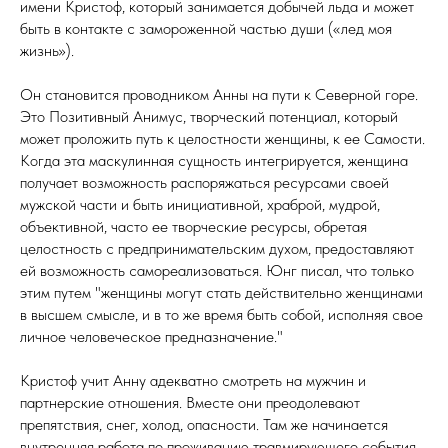
имени Кристоф, который занимается добычей льда и может
быть в контакте с замороженной частью души («лед моя
жизнь»).
Он становится проводником Анны на пути к Северной горе.
Это Позитивный Анимус, творческий потенциал, который
может проложить путь к целостности женщины, к ее Самости.
Когда эта маскулинная сущность интегрируется, женщина
получает возможность распоряжаться ресурсами своей
мужской части и быть инициативной, храброй, мудрой,
объективной, часто ее творческие ресурсы, обретая
целостность с предпринимательским духом, предоставляют
ей возможность самореализоваться. Юнг писал, что только
этим путем "женщины могут стать действительно женщинами
в высшем смысле, и в то же время быть собой, исполняя свое
личное человеческое предназначение."
Кристоф учит Анну адекватно смотреть на мужчин и
партнерские отношения. Вместе они преодолевают
препятствия, снег, холод, опасности. Там же начинается
внутренняя работа по проживанию травмирующего события,