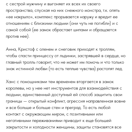
с сестрой мужчину и выгоняет их всех их своего
пространства, спуская на них снежного монстра, т.к. опять
«ее накрыло», комплекс прорывается наружу и вредит ее
отношениям с близкими людьми (они чуть не погибли) и с
самой собой (ее замок обрастает шипами и обращается
против нее).
Анна, Кристоф с оленем и снеговик приходят к троллям,
чтобы спасти принцессу от льдинки, застрявшей в сердце, но
главный тролль говорит, что не может им помочь и что только
знак истинной любви (то есть теплые чувства) растопят лед.
Ханс с помощниками тем временем вторгается в замок
королевы, но у нее нет инструментов для взаимодействия с
людьми, единственный доступный ей способ защитить свои
границы — открытый конфликт, агрессия направленная вовне
и все больше и больше стен и преград. То есть любой
контакт с окружающим миром, с позитивными или
негативными переживаниями приводит к еще большей
закрытости и холодности женщины, защиты становятся все