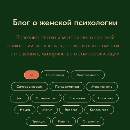
Блог о женской психологии
Полезные статьи и материалы о женской
психологии, женском здоровье и психосоматике,
отношениях, материнстве и самореализации
All
Психология
Женственность
Самореализация
Психосоматика
Женское тело
Цикл
Материнство
Отношения
Практики
Наука
Магия
Энергия
Колесо года
Природа
Рецепты
О проекте